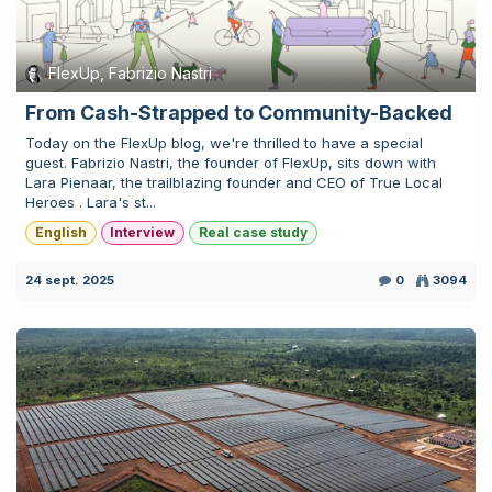
FlexUp, Fabrizio Nastri
From Cash-Strapped to Community-Backed
Today on the FlexUp blog, we're thrilled to have a special
guest. Fabrizio Nastri, the founder of FlexUp, sits down with
Lara Pienaar, the trailblazing founder and CEO of True Local
Heroes . Lara's st...
English
Interview
Real case study
24 sept. 2025
0
3094